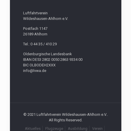
Luftfahrtverein
Wildeshausen-Ahlhorn e.V.
Postfach 1147
26189 Ahlhorn
Tel.: 0 44 35 / 410 29
Oldenburgische Landesbank
IBAN DE53 2802 0050 2863 9334 00
BIC OLBODEH2XXX
info@lvwa.de
© 2021 Luftfahrtverein Wildeshausen-Ahlhorn e.V..
All Rights Reserved.
Aktuelles
Flugzeuge
Ausbildung
Verein