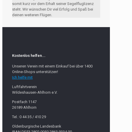
somit kurz vor dem Erhalt seiner Segelfluglizenz
steht. Wir wünschen Dir viel Erfolg und Spaß bei
deinen weiteren Flügen.
Kostenlos helfen….
Unseren Verein mit einem Einkauf bei über 1400
Online-Shops unterstützen!
Ich helfe mit
Luftfahrtverein
Wildeshausen-Ahlhorn e.V.
Postfach 1147
26189 Ahlhorn
Tel.: 0 44 35 / 410 29
Oldenburgische Landesbank
IBAN DE53 2802 0050 2863 9334 00