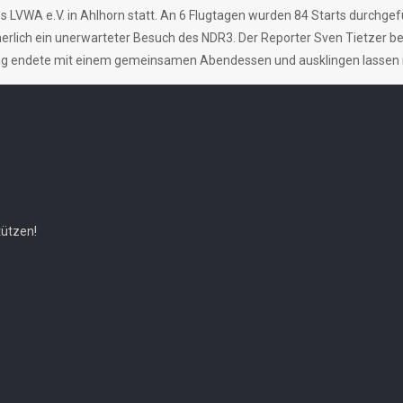
des LVWA e.V. in Ahlhorn statt. An 6 Flugtagen wurden 84 Starts durchg
erlich ein unerwarteter Besuch des NDR3. Der Reporter Sven Tietzer b
ag endete mit einem gemeinsamen Abendessen und ausklingen lassen i
tützen!